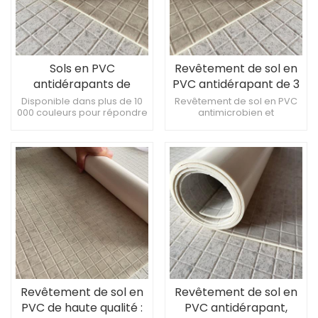
Sols en PVC
Revêtement de sol en
antidérapants de
PVC antidérapant de 3
haute qualité, épaisseur
mm d'épaisseur,
Disponible dans plus de 10
Revêtement de sol en PVC
000 couleurs pour répondre
antimicrobien et
de 3 mm
imperméable et
à différents besoins
antidérapant pour
antibactérien, idéal
décoratifs Surface lisse, les
vestiaires, hôpitaux et salles
pour les toilettes de la
taches n'adhèrent pas
de bains Revêtement de sol
facilement, facile à nettoyer
en PVC antidérapant, super
salle de bain
Inhibe la croissance des
résistant à l'usure
bactéries, offrant ainsi un
Revêtement de sol PVC
environnement d'utilisation
antidérapant professionnel,
plus sain.
imperméable et
antibactérien
Revêtement de sol en
Revêtement de sol en
PVC de haute qualité :
PVC antidérapant,