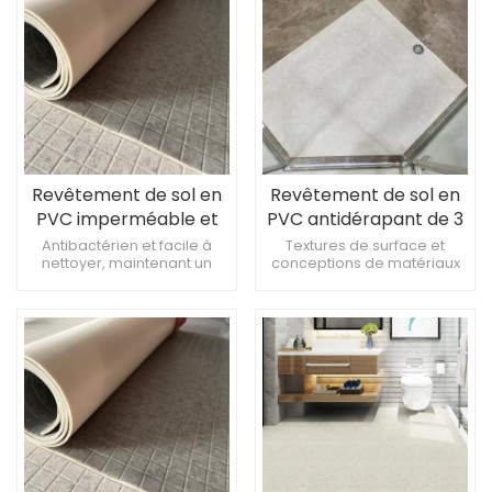
couloirs et autres zones de
la maison qui nécessitent
une finition antidérapante
Revêtement de sol en
Revêtement de sol en
PVC imperméable et
PVC antidérapant de 3
antidérapant – Sûr et
mm – Imperméable et
Antibactérien et facile à
Textures de surface et
nettoyer, maintenant un
conceptions de matériaux
facile à nettoyer
résistant à l'usure
environnement propre et
spéciales Prévenir la
hygiénique Améliore la
croissance des bactéries et
sécurité et le confort
des moisissures
Convient aux cuisines,
couloirs et autres zones de
la maison qui nécessitent
une finition antidérapante