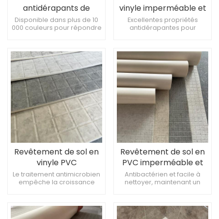
antidérapants de
vinyle imperméable et
haute qualité, épaisseur
antidérapant pour salle
Disponible dans plus de 10
Excellentes propriétés
000 couleurs pour répondre
antidérapantes pour
3 mm
de bain | Rouleau de
à différents besoins
minimiser le risque de sols
PVC de 3 mm
décoratifs Inhibe la
glissants Antimicrobien et
croissance des bactéries,
facile à nettoyer,
offrant un environnement
maintenant un
d’utilisation plus sain.
environnement propre et
hygiénique Améliore la
sécurité et le confort
Revêtement de sol en
Revêtement de sol en
vinyle PVC
PVC imperméable et
antidérapant de haute
antidérapant – Rouleau
Le traitement antimicrobien
Antibactérien et facile à
empêche la croissance
nettoyer, maintenant un
qualité, facile à
de vinyle antidérapant
bactérienne
environnement propre et
nettoyer
de 3 mm
hygiénique Améliore la
sécurité et le confort
Convient aux cuisines,