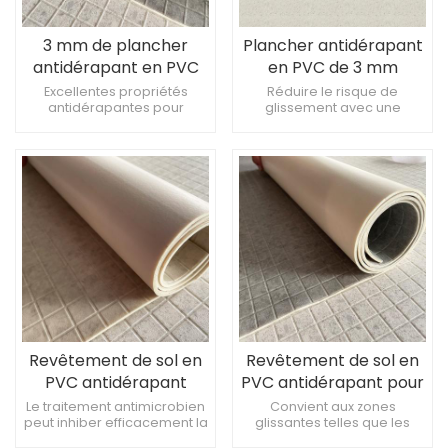
3 mm de plancher
Plancher antidérapant
antidérapant en PVC
en PVC de 3 mm
antidérapant facile à
antibactérien et
Excellentes propriétés
Réduire le risque de
antidérapantes pour
glissement avec une
nettoyer
étanche
minimiser le risque de sols
surface non glissante de
glissantsAntimicrobien et
haute qualitéRobuste,
facile à nettoyer, en
confortable et sûrExcellente
maintenant un
résistance à l'eau et
environnement propre et
propriétés
hygiéniqueAméliore la
antimicrobiennes
sécurité et le confort
Revêtement de sol en
Revêtement de sol en
PVC antidérapant
PVC antidérapant pour
haute performance
– Sûr, durable et facile
Le traitement antimicrobien
Convient aux zones
peut inhiber efficacement la
glissantes telles que les
pour espaces
à entretenir
croissance des bactéries
salles de bains, les cuisines,