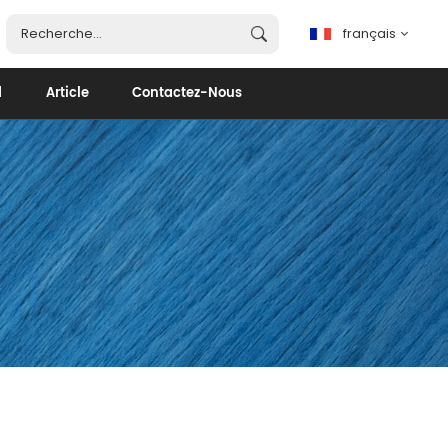
français
d
Article
Contactez-Nous
français
English
español
português
العربية