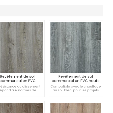
Revêtement de sol
Revêtement de sol
commercial en PVC
commercial en PVC haute
sistant aux chocs de 2
performance de 3 mm
résistance au glissement
Compatible avec le chauffage
 pour les cafétérias
pour les bibliothèques
répond aux normes de
au sol. Idéal pour les projets
sécurité. La surface
de rénovation. Convient aux
ygiénique empêche la
environnements de salle
oissance de moisissures.
blanche.
re une protection contre
l’humidité.