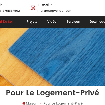
l:
E-mail:
 18751567592
mara@topvcfloor.com
t De Sol
Projets
Vidéo
Services
Downloa
Pour Le Logement-Privé
Maison
Pour Le Logement-Privé