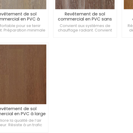
evêtement de sol
Revêtement de sol
mmercial en PVC à
commercial en PVC sans
lation rapide de 2 mm
allergène de 3 mm pour
rés
ortable pour se tenir
Convient aux systèmes de
Rép
pour toilettes
laboratoires informatiques
. Préparation minimale
chauffage radiant. Convient
dé
ous-plancher requise.
aux environnements humides.
 en charge les modèles
Offre une flexibilité de
de sol créatifs.
conception.
evêtement de sol
rcial en PVC à large
e de couleurs de 3
iore la qualité de l’air
pour les gymnases
ieur. Résiste à un trafic
nnier intense. Convient