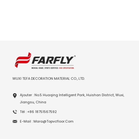
au
WUXI TEFA DECORATION MATERIAL CO., LTD.
Ajouter : No.5 Huaqing Intelligent Park, Huishan District, Wuxi,
Jiangsu, China
Tél : +86 18751567592
E-Mail : Mara@topvcfloor.com