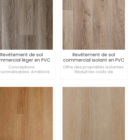
Revêtement de sol
Revêtement de sol
mmercial léger en PVC
commercial isolant en PVC
2 mm pour les salles du
de 3 mm pour vestiaires
Conceptions
Offre des propriétés isolantes.
personnel
sonnalisables. Améliore
Réduit les coûts de
'acoustique. Fournit une
maintenance. Convient aux
ure de surface constante.
musées et galeries.