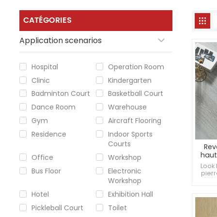
CATÉGORIES
Application scenarios
Hospital
Operation Room
Clinic
Kindergarten
Badminton Court
Basketball Court
Dance Room
Warehouse
Gym
Aircraft Flooring
Residence
Indoor Sports
Courts
Rev
haut
Office
Workshop
de vi
Look 
Bus Floor
Electronic
anti-
pierr
Workshop
a
transm
Hotel
Exhibition Hall
au
écla
Pickleball Court
Toilet