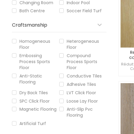
Changing Room
Indoor Pool
Bath Centre
Soccer Field Turf
Craftsmanship
Homogeneous
Heterogeneous
Floor
Floor
R
Embossing
Compound
c
Process Sports
Process Sports
résis
Réduit 
Floor
Floor
mm
C
systèm
Anti-Static
Conductive Tiles
Suppo
Flooring
Adhesive Tiles
Dry Back Tiles
LVT Click Floor
SPC Click Floor
Loose Lay Floor
Magnetic Flooring
Anti-Slip Pvc
Flooring
Artificial Turf