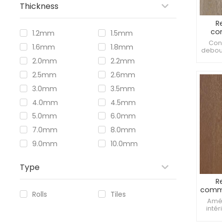
Thickness
R
co
1.2mm
1.5mm
instal
Conf
1.6mm
1.8mm
debout
du s
2.0mm
2.2mm
Prend
2.5mm
2.6mm
3.0mm
3.5mm
4.0mm
4.5mm
5.0mm
6.0mm
7.0mm
8.0mm
9.0mm
10.0mm
Type
R
comme
Rolls
Tiles
gamm
Amél
mm 
intér
piéto