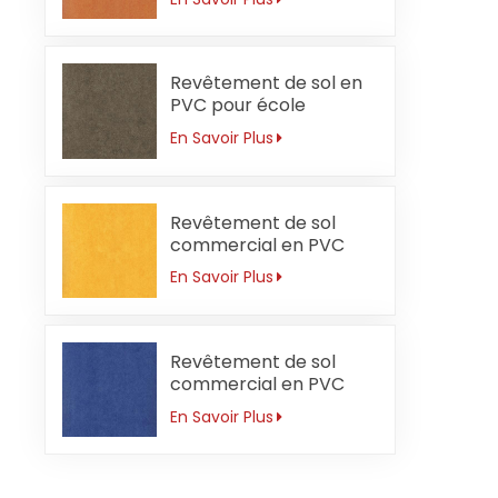
Revêtement de sol en
PVC pour école
secondaire 3 mm
En Savoir Plus
résistant à l'usure
Revêtement de sol
commercial en PVC
pour jardin d'enfants 3
En Savoir Plus
mm imperméable
Revêtement de sol
commercial en PVC
pour école primaire 3
En Savoir Plus
mm antidérapant