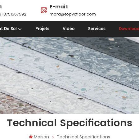
l:
E-mail:
 18751567592
mara@topvcfloor.com
t De Sol
Projets
Vidéo
Services
Downloa
Technical Specifications
Maison
Technical Specifications