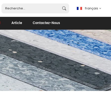
français
d
Article
Contactez-Nous
français
English
español
português
العربية