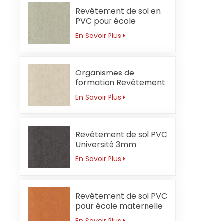
Revêtement de sol en
PVC pour école
primaire 3 mm
En Savoir Plus
Résistant aux acides et
aux alcalis
Organismes de
formation Revêtement
de sol PVC 3mm
En Savoir Plus
Antibactérien
Revêtement de sol PVC
Université 3mm
Sécurité
En Savoir Plus
Revêtement de sol PVC
pour école maternelle
3 mm orange ignifuge
En Savoir Plus