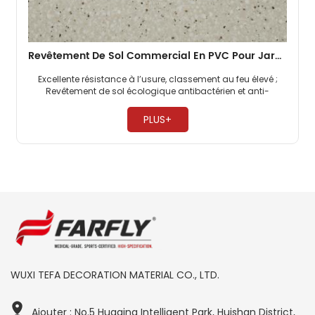
Revêtement De Sol Commercial En PVC Pour Jardin D'enfants 2 Mm
Excellente résistance à l’usure, classement au feu élevé ;
Revêtement de sol écologique antibactérien et anti-
moisissure, sans formaldéhyde ; Les revêtements de sol
commerciaux en PVC sont très résistants à la pression. ​
PLUS+
WUXI TEFA DECORATION MATERIAL CO., LTD.
Ajouter : No.5 Huaqing Intelligent Park, Huishan District,