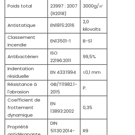
Poids total
23997 : 2007
3000g/㎡
(R2018)
2,0
Antistatique
EN1815:2016
kilovolts
Classement
EN13501-1
B-S1
incendie
ISO
Antibactérien
99,5%
22196:2011
Indentation
EN 433:1994
≤0,1 mm
résiduelle
Résistance à
GB/T11982.1-
P.
l'abrasion
2015
Coefficient de
EN
frottement
0,35
13893:2002
dynamique
DIN
Propriété
51130:2014-
R9
antidérapante