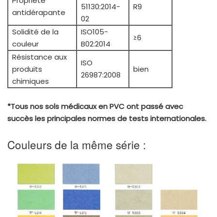
Propriété
51130:2014-
R9
antidérapante
02
Solidité de la
ISO105-
≥6
couleur
B02:2014
Résistance aux
ISO
produits
bien
26987:2008
chimiques
*Tous nos sols médicaux en PVC ont passé avec
succès les principales normes de tests internationales.
Couleurs de la même série :