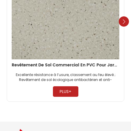
Revêtement De Sol Commercial En PVC Pour Jardin D'enfants 2 Mm
Excellente résistance à l’usure, classement au feu élevé ;
Revêtement de sol écologique antibactérien et anti-
moisissure, sans formaldéhyde ; Les revêtements de sol
commerciaux en PVC sont très résistants à la pression. ​
PLUS+