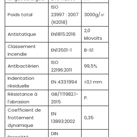
ISO
Poids total
23997 : 2007
3000g/㎡
(R2018)
2,0
Antistatique
EN1815:2016
kilovolts
Classement
EN13501-1
B-S1
incendie
ISO
Antibactérien
99,5%
22196:2011
Indentation
EN 433:1994
≤0,1 mm
résiduelle
Résistance à
GB/T11982.1-
P.
l'abrasion
2015
Coefficient de
EN
frottement
0,35
13893:2002
dynamique
DIN