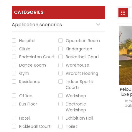
CATÉGORIES
Application scenarios
Hospital
Operation Room
Clinic
Kindergarten
Badminton Court
Basketball Court
Dance Room
Warehouse
Gym
Aircraft Flooring
Residence
Indoor Sports
Courts
Pelous
luxe
Office
Workshop
p
Idé
Bus Floor
Electronic
bal
Workshop
com
antim
Hotel
Exhibition Hall
10 an
Cou
Pickleball Court
Toilet
util