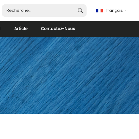
français
d
Article
Contactez-Nous
français
English
español
português
العربية