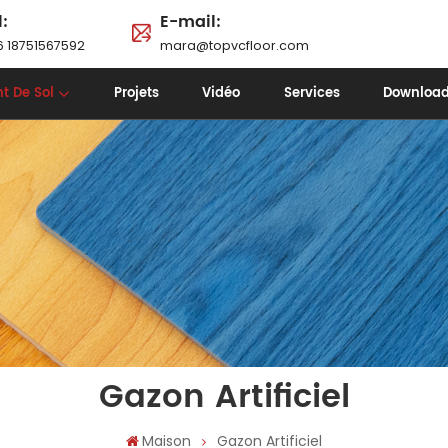
l:
E-mail:
 18751567592
mara@topvcfloor.com
t De Sol
Projets
Vidéo
Services
Downloa
Gazon Artificiel
Maison
Gazon Artificiel