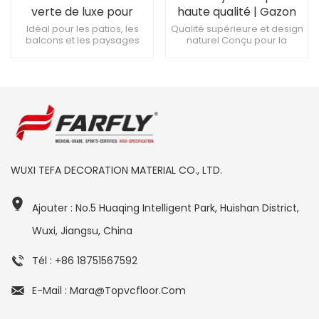
verte de luxe pour
haute qualité | Gazon
l'aménagement
de 3 à 5 cm pour le
Idéal pour les patios, les
Qualité supérieure et design
balcons et les paysages
naturel Conçu pour la
paysager extérieur
sport et la terrasse
commerciaux traitement
durabilité et la performance
antimicrobien et garantie
Installation facile et faible
de 10 ans contre la
entretien
décoloration Coupez avec
un couteau utilitaire pour
des formes personnalisées
WUXI TEFA DECORATION MATERIAL CO., LTD.
Ajouter : No.5 Huaqing Intelligent Park, Huishan District,
Wuxi, Jiangsu, China
Tél : +86 18751567592
E-Mail : Mara@topvcfloor.com