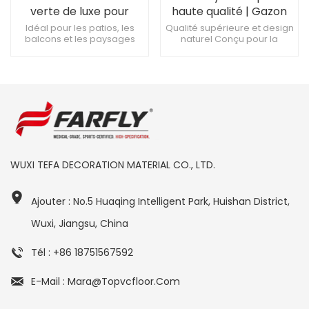
verte de luxe pour
haute qualité | Gazon
l'aménagement
de 3 à 5 cm pour le
Idéal pour les patios, les
Qualité supérieure et design
balcons et les paysages
naturel Conçu pour la
paysager extérieur
sport et la terrasse
commerciaux traitement
durabilité et la performance
antimicrobien et garantie
Installation facile et faible
de 10 ans contre la
entretien
décoloration Coupez avec
un couteau utilitaire pour
des formes personnalisées
WUXI TEFA DECORATION MATERIAL CO., LTD.
Ajouter : No.5 Huaqing Intelligent Park, Huishan District,
Wuxi, Jiangsu, China
Tél : +86 18751567592
E-Mail : Mara@topvcfloor.com