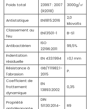
Poids total
23997 : 2007
3000g/㎡
(R2018)
2,0
Antistatique
EN1815:2016
kilovolts
Classement au
EN13501-1
B-S1
feu
ISO
Antibactérien
99,5%
22196:2011
Indentation
EN 433:1994
≤0,1 mm
résiduelle
Résistance à
GB/T11982.1-
P.
l'abrasion
2015
Coefficient de
EN
frottement
0,35
13893:2002
dynamique
DIN
Propriété
51130:2014-
R9
antidérapante