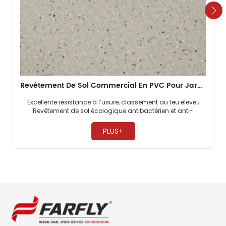
Revêtement De Sol Commercial En PVC Pour Jardin D'enfants 2 Mm
Excellente résistance à l’usure, classement au feu élevé ;
Revêtement de sol écologique antibactérien et anti-
moisissure, sans formaldéhyde ; Les revêtements de sol
commerciaux en PVC sont très résistants à la pression. ​
PLUS+