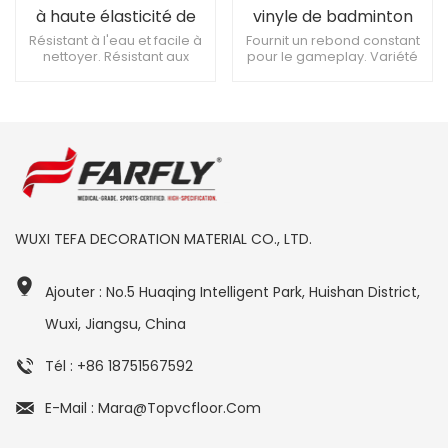
à haute élasticité de
vinyle de badminton
5,0 mm pour tous les
5.0mm
Résistant à l'eau et facile à
Fournit un rebond constant
nettoyer. Résistant aux
pour le gameplay. Variété
terrains
chocs, pas facilement
de couleurs, esthétique.
déformable. Épaisseur
Convient à diverses activités
personnalisable, adaptée
sportives.
aux besoins.
WUXI TEFA DECORATION MATERIAL CO., LTD.
Ajouter : No.5 Huaqing Intelligent Park, Huishan District,
Wuxi, Jiangsu, China
Tél : +86 18751567592
E-Mail : Mara@topvcfloor.com