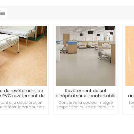
lle de revêtement de
Revêtement de sol
en PVC revêtement de
d'hôpital sûr et confortable
an
n vinyle pour hôpital
de 3 mm
de q
stant à la décoloration
Conserve la couleur malgré
Le
de
le temps. Idéal pour les
l'exposition au soleil. Réduit le
c
ces de radiologie et
bruit pour un espace plus
con
agerie. Résistant aux
calme. S'adapte facilement à
l
ages causés par les
différentes formes de sol.
Ant
uipements de soins
palliatifs.