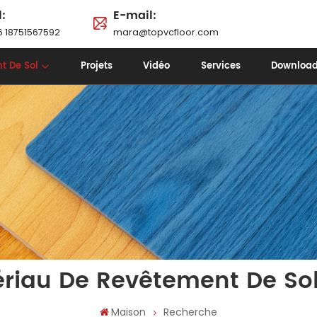
l:
E-mail:
 18751567592
mara@topvcfloor.com
t De Sol
Projets
Vidéo
Services
Downloa
ériau De Revêtement De Sol
Maison
Recherche