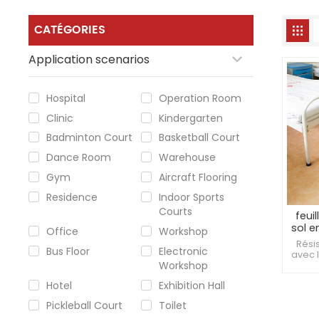
CATÉGORIES
Application scenarios
Hospital
Operation Room
Clinic
Kindergarten
Badminton Court
Basketball Court
Dance Room
Warehouse
Gym
Aircraft Flooring
Residence
Indoor Sports
Courts
feui
sol 
Office
Workshop
sol e
Rési
Bus Floor
Electronic
avec 
Workshop
espa
d'im
Hotel
Exhibition Hall
domm
éq
Pickleball Court
Toilet