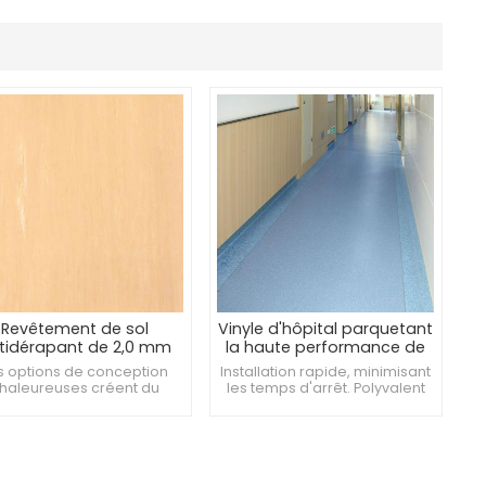
Revêtement de sol
Vinyle d'hôpital parquetant
tidérapant de 2,0 mm
la haute performance de
ualité hospitalière pour
2,5 mm pour les
s options de conception
Installation rapide, minimisant
s environnements sûrs
environnements de soins
haleureuses créent du
les temps d'arrêt. Polyvalent
de santé
fort. Respirant, empêche
pour différentes zones
'humidité sous les sols.
hospitalières. Résistant aux
idérapant pour éviter les
chocs pour un usage fréquent.
accidents.