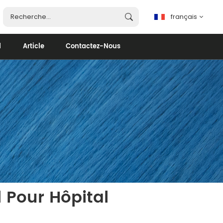
français
d
Article
Contactez-Nous
français
English
español
português
العربية
 Pour Hôpital