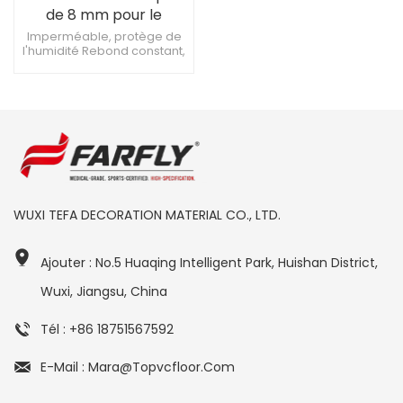
de 8 mm pour le
basket-ball
Imperméable, protège de
l'humidité Rebond constant,
améliore la qualité du jeu
Norme professionnelle de
haute qualité
WUXI TEFA DECORATION MATERIAL CO., LTD.
Ajouter : No.5 Huaqing Intelligent Park, Huishan District,
Wuxi, Jiangsu, China
Tél : +86 18751567592
E-Mail : Mara@topvcfloor.com