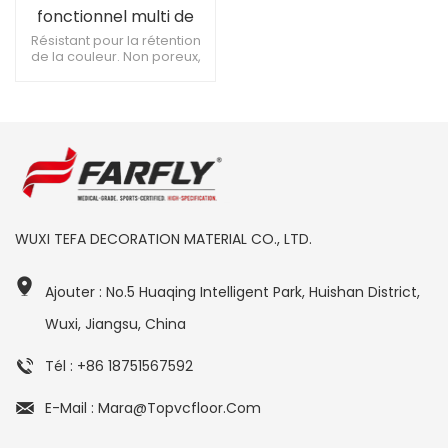
fonctionnel multi de
cour de Pickleball de la
Résistant pour la rétention
de la couleur. Non poreux,
maison 4.0mm
résiste aux taches. Utilisation
polyvalente et résistante
aux produits chimiques.
WUXI TEFA DECORATION MATERIAL CO., LTD.
Ajouter : No.5 Huaqing Intelligent Park, Huishan District,
Wuxi, Jiangsu, China
Tél : +86 18751567592
E-Mail : Mara@topvcfloor.com