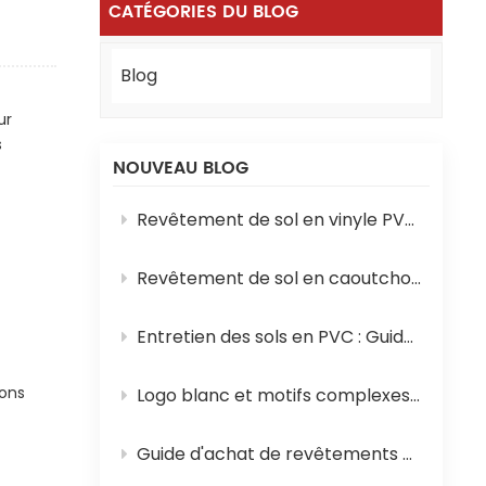
CATÉGORIES DU BLOG
Blog
ur
s
NOUVEAU BLOG
Revêtement de sol en vinyle PVC vs tapis de sol en vinyle : principales différences à connaître
Revêtement de sol en caoutchouc ou en PVC pour salle de sport : lequel choisir ?
Entretien des sols en PVC : Guide étape par étape pour le nettoyage et le cirage
ions
Logo blanc et motifs complexes sur les parquets de badminton : aucune limite de taille stricte !
Guide d'achat de revêtements de sol en PVC pour avions