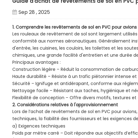
Guide d'achat de revêtements de sol en PVC 
Sep 28 , 2025
1. Comprendre les revêtements de sol en PVC pour avions
Les rouleaux de revêtement de sol sont largement utilisés à 
conformité aux normes aéronautiques. Généralement install
d'entrée, les cuisines, les couloirs, les toilettes et les so
chimiques, une grande facilité d'entretien et une durée de
Principaux avantages :
Construction légère – Réduit la consommation de carbura
Haute durabilité – Résiste à un trafic piétonnier intense
Sécurité – Ignifuge et antidérapant, conforme aux régle
Nettoyage facile – Résistant aux taches, hygiénique et né
Flexibilité de conception – Offre divers motifs, textures e
2. Considérations relatives à l'approvisionnement
Lors de l’achat de revêtements de sol en PVC pour avions,
techniques, la fiabilité des fournisseurs et les exigences de
a) Exigences techniques
Poids par mètre carré – Doit répondre aux objectifs d’eff