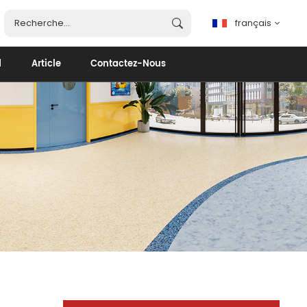
français
d
Article
Contactez-Nous
français
English
español
português
العربية