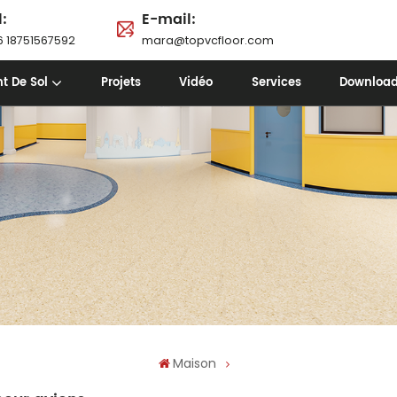
l:
E-mail:
 18751567592
mara@topvcfloor.com
t De Sol
Projets
Vidéo
Services
Downloa
Maison