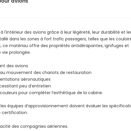
pour avions
l'intérieur des avions grâce à leur légèreté, leur durabilité et le
é dans les zones à fort trafic passagers, telles que les couloir
utes, ce matériau offre des propriétés antidérapantes, ignifuges et
 vie prolongée.
nt des avions
 et au mouvement des chariots de restauration
mentations aéronautiques
cessitant peu d’entretien
t couleurs pour compléter l’esthétique de la cabine.
 les équipes d’approvisionnement doivent évaluer les spécificat
 certification.
icacité des compagnies aériennes.