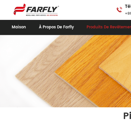
Té
+86
Maison
À Propos De Farfly
Produits De Revêtemen
P