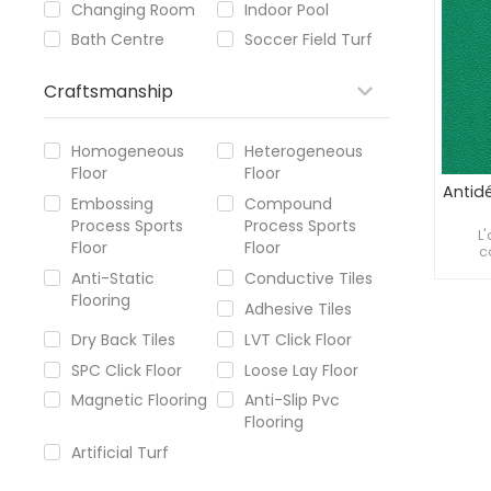
Changing Room
Indoor Pool
Bath Centre
Soccer Field Turf
Craftsmanship
Homogeneous
Heterogeneous
Floor
Floor
Antid
Embossing
Compound
Process Sports
Process Sports
inco
L
Floor
Floor
ter
c
revêt
Anti-Static
Conductive Tiles
re
Flooring
agréab
Adhesive Tiles
qu
meille
Dry Back Tiles
LVT Click Floor
SPC Click Floor
Loose Lay Floor
Magnetic Flooring
Anti-Slip Pvc
Flooring
Artificial Turf