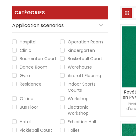
CATÉGORIES
Application scenarios
Hospital
Operation Room
Clinic
Kindergarten
Badminton Court
Basketball Court
Dance Room
Warehouse
Gym
Aircraft Flooring
Residence
Indoor Sports
Courts
Revêt
en PV
Office
Workshop
4,5 m
Pick
Bus Floor
Electronic
pour
d'un
Workshop
sporti
les p
Hotel
Exhibition Hall
L
comme
Pickleball Court
Toilet
de so