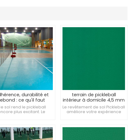
hérence, durabilité et
terrain de pickleball
rebond : ce qu'il faut
intérieur à domicile 4,5 mm
rechercher dans les
créant un terrain de jeu
e sol rend le pickleball
Le revêtement de sol Pickleball
vêtements de sol des
professionnel
ncore plus excitant. Le
améliore votre expérience
terrains de pickleball
êtement de sol Pickleball
sportive Les tapis de pickleball
crée un terrain de jeu
sont très rentables
fessionnel Revêtement de
Antidérapant et ignifuge
l en plastique de haute
alité pour protéger vos
genoux