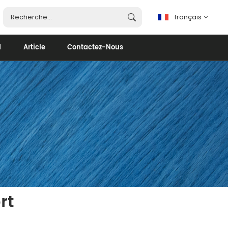
français
d
Article
Contactez-Nous
français
English
español
português
العربية
rt