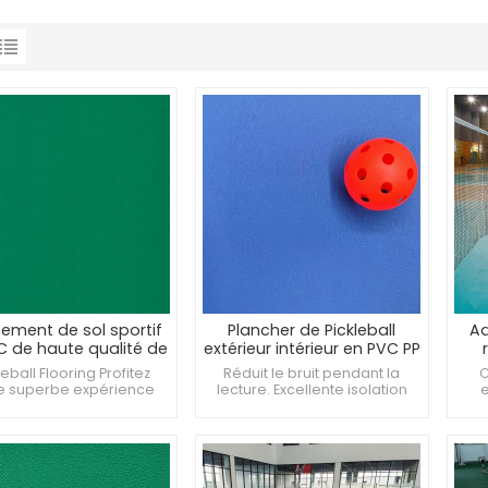
ement de sol sportif
Plancher de Pickleball
Ad
C de haute qualité de
extérieur intérieur en PVC PP
m Revêtement de sol
leball Flooring Profitez
Réduit le bruit pendant la
C
 terrain de Pickleball
re
e superbe expérience
lecture. Excellente isolation
e
ve La clé pour améliorer
thermique, économie
rev
erformances sportives
d'énergie. Abordable et
'amour du Pickleball
rapport qualité-prix élevé.
pro
nce par le revêtement
so
l que vous choisissez.
qu