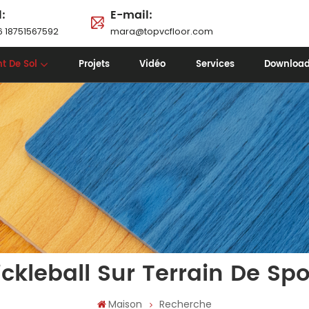
l:
E-mail:
 18751567592
mara@topvcfloor.com
t De Sol
Projets
Vidéo
Services
Downloa
ickleball Sur Terrain De Spo
Maison
Recherche