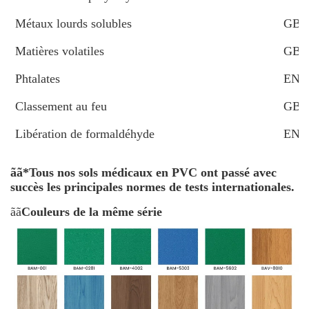
Métaux lourds solubles
GB 1
Matières volatiles
GB 1
Phtalates
EN 1
Classement au feu
GB 8
Libération de formaldéhyde
EN 1
ãã
*Tous nos sols médicaux en PVC ont passé avec
succès les principales normes de tests internationales.
ãã
Couleurs de la même série