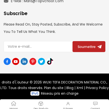
E-Mail : Mara@topvcfloor.com
Subscribe
Please Read On, Stay Posted, Subscribe, And We Welcome
You To Tell Us What You Think.
Soumettre
droits d\'auteur © 2026 WUXI TEFA DECORATION MATERIAL CO.,
LTD. Tous droits réservés.
Plan du site
|
Blog
|
Xml
|
Privacy Policy
Réseau pris en charge
Maison
Des Produits
À Propos
Contact