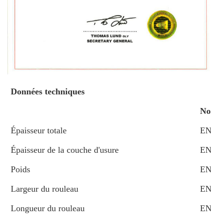
Données techniques
Nor
Épaisseur totale
EN4
Épaisseur de la couche d'usure
EN4
Poids
EN4
Largeur du rouleau
EN4
Longueur du rouleau
EN4