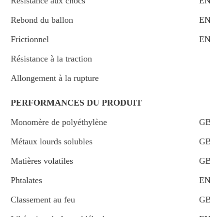
Résistance aux chocs
EN 1
Rebond du ballon
EN1
Frictionnel
EN13
Résistance à la traction
Allongement à la rupture
PERFORMANCES DU PRODUIT
Monomère de polyéthylène
GB 1
Métaux lourds solubles
GB 1
Matières volatiles
GB 1
Phtalates
EN 1
Classement au feu
GB 8