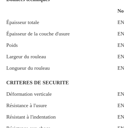
Nor
Épaisseur totale
EN4
Épaisseur de la couche d'usure
EN4
Poids
EN4
Largeur du rouleau
EN4
Longueur du rouleau
EN4
CRITERES DE SECURITE
Déformation verticale
EN1
Résistance à l'usure
EN I
Résistant à l'indentation
EN 1