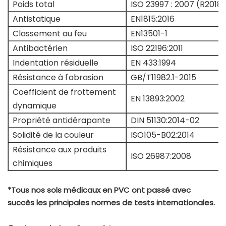
Poids total
ISO 23997 : 2007 (R2018)
Antistatique
EN1815:2016
Classement au feu
EN13501-1
Antibactérien
ISO 22196:2011
Indentation résiduelle
EN 433:1994
Résistance à l'abrasion
GB/T11982.1-2015
Coefficient de frottement
EN 13893:2002
dynamique
Propriété antidérapante
DIN 51130:2014-02
Solidité de la couleur
ISO105-B02:2014
Résistance aux produits
ISO 26987:2008
chimiques
*Tous nos sols médicaux en PVC ont passé avec
succès les principales normes de tests internationales.