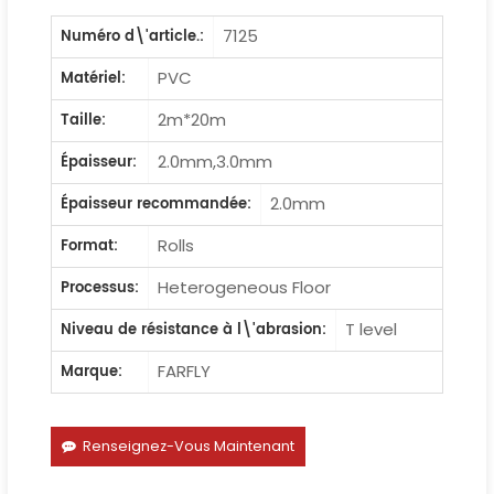
7125
Numéro d\'article.:
PVC
Matériel:
2m*20m
Taille:
2.0mm,3.0mm
Épaisseur:
2.0mm
Épaisseur recommandée:
Rolls
Format:
Heterogeneous Floor
Processus:
T level
Niveau de résistance à l\'abrasion:
FARFLY
Marque:
Renseignez-Vous Maintenant