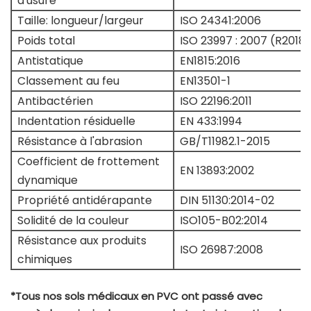
d'usure
Taille: longueur/largeur
ISO 24341:2006
Poids total
ISO 23997 : 2007 (R2018)
Antistatique
EN1815:2016
Classement au feu
EN13501-1
Antibactérien
ISO 22196:2011
Indentation résiduelle
EN 433:1994
Résistance à l'abrasion
GB/T11982.1-2015
Coefficient de frottement
EN 13893:2002
dynamique
Propriété antidérapante
DIN 51130:2014-02
Solidité de la couleur
ISO105-B02:2014
Résistance aux produits
ISO 26987:2008
chimiques
*Tous nos sols médicaux en PVC ont passé avec