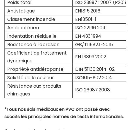
Poids total
ISO 23997 : 2007 (R2018)
Antistatique
EN1815:2016
Classement incendie
EN13501-1
Antibactérien
ISO 22196:2011
Indentation résiduelle
EN 433:1994
Résistance à l'abrasion
GB/T11982.1-2015
Coefficient de frottement
EN 13893:2002
dynamique
Propriété antidérapante
DIN 51130:2014-02
Solidité de la couleur
ISO105-B02:2014
Résistance aux produits
ISO 26987:2008
chimiques
*Tous nos sols médicaux en PVC ont passé avec
succès les principales normes de tests internationales.