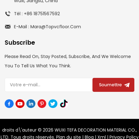
Wuxi, Jiangsu, China
Tél : +86 18751567592
E-Mail : Mara@topvcfloor.com
Subscribe
Please Read On, Stay Posted, Subscribe, And We Welcome
You To Tell Us What You Think.
Soumettre
droits d\'auteur © 2026 WUXI TEFA DECORATION MATERIAL CO.,
LTD. Tous droits réservés.
Plan du site
|
Blog
|
Xml
|
Privacy Policy