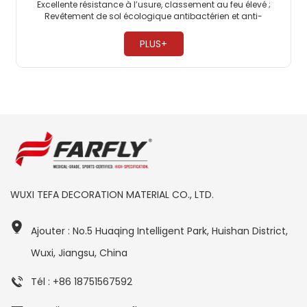
Excellente résistance à l’usure, classement au feu élevé ;
Revêtement de sol écologique antibactérien et anti-
moisissure, sans formaldéhyde ; Les revêtements de sol
commerciaux en PVC sont très résistants à la pression. ​
PLUS+
WUXI TEFA DECORATION MATERIAL CO., LTD.
Ajouter : No.5 Huaqing Intelligent Park, Huishan District,
Wuxi, Jiangsu, China
Tél : +86 18751567592