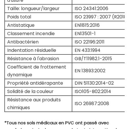
d'usure
Taille: longueur/largeur
ISO 24341:2006
Poids total
ISO 23997 : 2007 (R2018)
Antistatique
EN1815:2016
Classement incendie
EN13501-1
Antibactérien
ISO 22196:2011
Indentation résiduelle
EN 433:1994
Résistance à l'abrasion
GB/T11982.1-2015
Coefficient de frottement
EN 13893:2002
dynamique
Propriété antidérapante
DIN 51130:2014-02
Solidité de la couleur
ISO105-B02:2014
Résistance aux produits
ISO 26987:2008
chimiques
*Tous nos sols médicaux en PVC ont passé avec