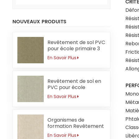
CRITÈ
Défor
Résis
NOUVEAUX PRODUITS
Résis
Résis
Revêtement de sol PVC
Rebon
pour école primaire 3
Frict
mm sans
En Savoir Plus
Résis
formaldéhyde
Allon
Revêtement de sol en
PERF
PVC pour école
primaire 3 mm
Mono
En Savoir Plus
Résistant aux acides et
Métau
aux alcalis
Matiè
Phtal
Organismes de
formation Revêtement
Class
de sol PVC 3mm
Libér
En Savoir Plus
Antibactérien