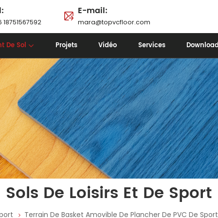
l:
E-mail:
 18751567592
mara@topvcfloor.com
t De Sol
Projets
Vidéo
Services
Downloa
Sols De Loisirs Et De Sport
Sport
Terrain De Basket Amovible De Plancher De PVC De Spor