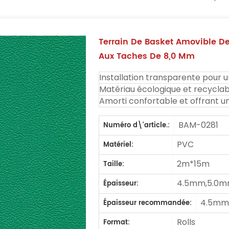
Terrain De Basket Amovible De
Aux Taches De 8,0 Mm
Installation transparente pour un
Matériau écologique et recyclab
Amorti confortable et offrant u
BAM-0281
Numéro d\'article.:
PVC
Matériel:
2m*15m
Taille:
4.5mm,5.0m
Épaisseur:
4.5mm
Épaisseur recommandée:
Rolls
Format: