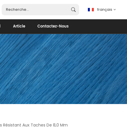
français
d
Article
Contactez-Nous
français
English
español
português
العربية
ts Résistant Aux Taches De 8,0 Mm