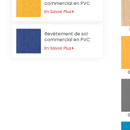
commercial en PVC
pour jardin d'enfants 3
En Savoir Plus
mm imperméable
Revêtement de sol
commercial en PVC
pour école primaire 3
En Savoir Plus
mm antidérapant