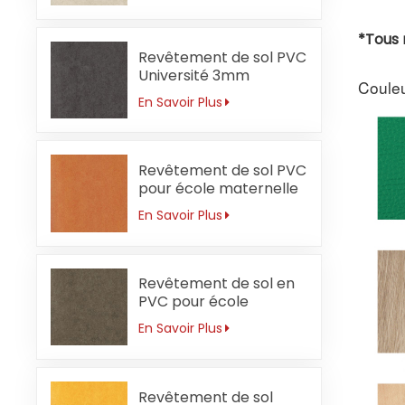
*Tous 
Revêtement de sol PVC
Université 3mm
Couleu
Sécurité
En Savoir Plus
Revêtement de sol PVC
pour école maternelle
3 mm orange ignifuge
En Savoir Plus
Revêtement de sol en
PVC pour école
secondaire 3 mm
En Savoir Plus
résistant à l'usure
Revêtement de sol