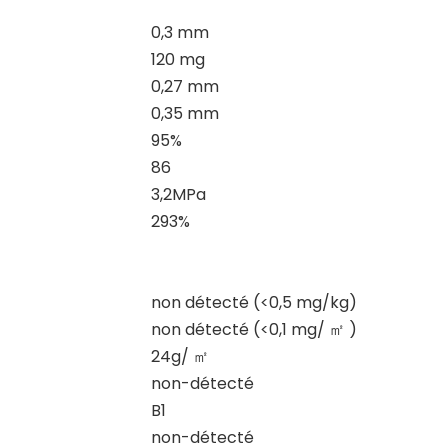
0,3 mm
120 mg
0,27 mm
0,35 mm
95%
86
3,2MPa
293%
non détecté (<0,5 mg/kg)
non détecté (<0,1 mg/
㎡
)
24g/
㎡
non-détecté
B1
non-détecté