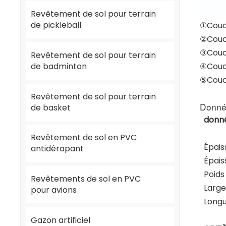
Revêtement de sol pour terrain
de pickleball
①Couc
②Couc
③Couch
Revêtement de sol pour terrain
de badminton
④Couc
⑤Couc
Revêtement de sol pour terrain
Donnée
de basket
donné
Revêtement de sol en PVC
Épais
antidérapant
Épais
Poids
Revêtements de sol en PVC
Large
pour avions
Longu
Gazon artificiel