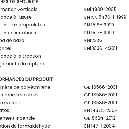
RES DE SÉCURITÉ
mation verticale
EN14809-2005
tance à l'usure
EN ISO5470-1-1999
tant aux empreintes
EN 1516-19999
tance aux chocs
EN 1517-19999
d de balle
EN12235
ionnel
EN13036-4:2011
tance à la traction
gement à la rupture
ORMANCES DU PRODUIT
mère de polyéthylène
GB 18586-2001
x lourds solubles
GB 18586-2001
re volatile
GB 18586-2001
ates
EN 14372-2004
ement incendie
GB 8624-2012
ation de formaldéhyde
EN 147-1:2004