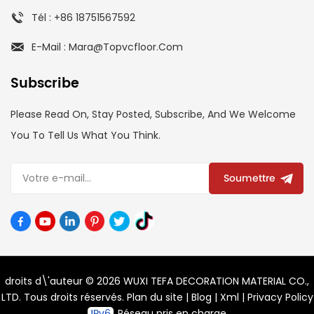
Tél : +86 18751567592
E-Mail : Mara@topvcfloor.com
Subscribe
Please Read On, Stay Posted, Subscribe, And We Welcome
You To Tell Us What You Think.
Soumettre
droits d\'auteur © 2026 WUXI TEFA DECORATION MATERIAL CO.,
LTD. Tous droits réservés.
Plan du site
|
Blog
|
Xml
|
Privacy Policy
Réseau pris en charge