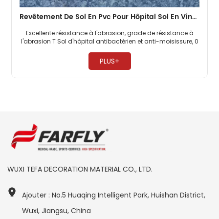
Revêtement De Sol En Pvc Pour Hôpital Sol En Vinyle Homogène De 2 Mm
Excellente résistance à l'abrasion, grade de résistance à
l'abrasion T Sol d'hôpital antibactérien et anti-moisissure, 0
formaldéhyde Entretien facile, pas besoin de cirer ​
PLUS+
WUXI TEFA DECORATION MATERIAL CO., LTD.
Ajouter : No.5 Huaqing Intelligent Park, Huishan District,
Wuxi, Jiangsu, China