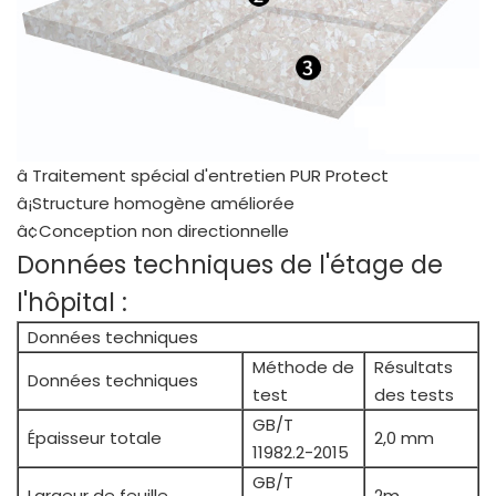
â Traitement spécial d'entretien PUR Protect
â¡Structure homogène améliorée
â¢Conception non directionnelle
Données techniques de l'étage de
l'hôpital :
Données techniques
Méthode de
Résultats
Données techniques
test
des tests
GB/T
Épaisseur totale
2,0 mm
11982.2-2015
GB/T
Largeur de feuille
2m