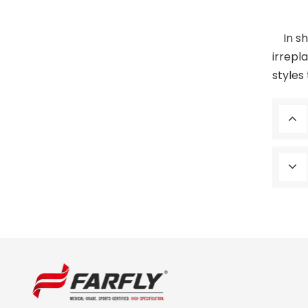
In sho
irrepl
styles