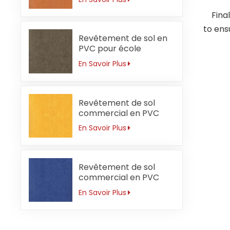
Finall
to ensu
Revêtement de sol en
PVC pour école
secondaire 3 mm
En Savoir Plus
résistant à l'usure
Revêtement de sol
commercial en PVC
pour jardin d'enfants 3
En Savoir Plus
mm imperméable
Revêtement de sol
commercial en PVC
pour école primaire 3
En Savoir Plus
mm antidérapant