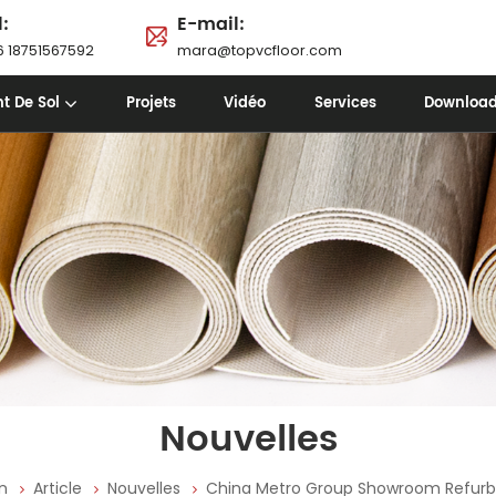
l:
E-mail:
 18751567592
mara@topvcfloor.com
t De Sol
Projets
Vidéo
Services
Downloa
Nouvelles
n
Article
Nouvelles
China Metro Group Showroom Refur