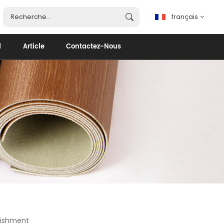
français
d
Article
Contactez-Nous
français
English
español
português
العربية
bishment