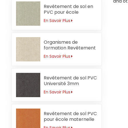
and ot
Revêtement de sol en
PVC pour école
primaire 3 mm
En Savoir Plus
Résistant aux acides et
aux alcalis
Organismes de
formation Revêtement
de sol PVC 3mm
En Savoir Plus
Antibactérien
Revêtement de sol PVC
Université 3mm
Sécurité
En Savoir Plus
Revêtement de sol PVC
pour école maternelle
3 mm orange ignifuge
En Savoir Plus