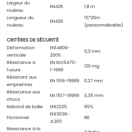
Largeur du
EN426
1,8 m
rouleau
Longueur du
15*20m
EN426
rouleau
(personnalisable)
CRITÈRES DE SÉCURITÉ
Déformation
EN14809-
0,3 mm
verticale
2005
Résistance à
EN ISO5470-
120 mg
l'usure
1-1999
Résistant aux
EN 1516-19999
0,27 mm
empreintes
Résistance aux
EN 1517-19999
0,35 mm
chocs
Rebond de balle
EN12235
95%
EN13036-
Frictionnel
86
4:2011
Résistance à la