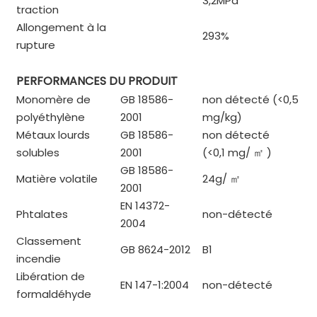
3,2MPa
traction
Allongement à la
293%
rupture
PERFORMANCES DU PRODUIT
Monomère de
GB 18586-
non détecté (<0,5
polyéthylène
2001
mg/kg)
Métaux lourds
GB 18586-
non détecté
solubles
2001
(<0,1 mg/
㎡
)
GB 18586-
Matière volatile
24g/
㎡
2001
EN 14372-
Phtalates
non-détecté
2004
Classement
GB 8624-2012
B1
incendie
Libération de
EN 147-1:2004
non-détecté
formaldéhyde