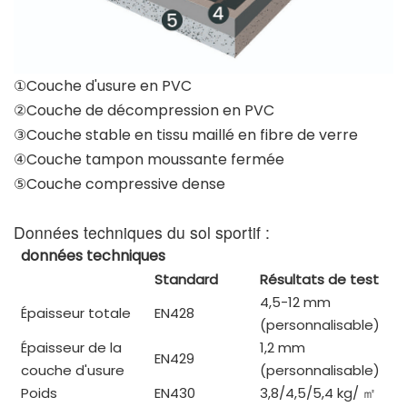
①Couche d'usure en PVC
②Couche de décompression en PVC
③Couche stable en tissu maillé en fibre de verre
④Couche tampon moussante fermée
⑤Couche compressive dense
Données techniques du sol sportif :
données techniques
Standard
Résultats de test
4,5-12 mm
Épaisseur totale
EN428
(personnalisable)
Épaisseur de la
1,2 mm
EN429
couche d'usure
(personnalisable)
Poids
EN430
3,8/4,5/5,4 kg/
㎡