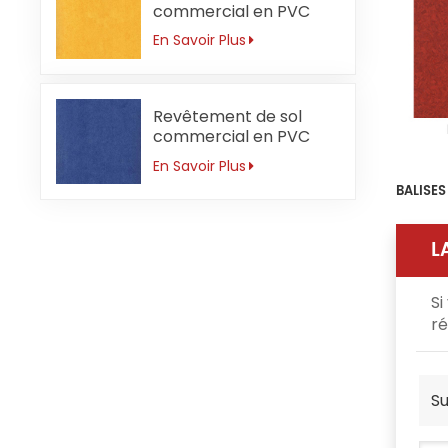
commercial en PVC
pour jardin d'enfants 3
En Savoir Plus
mm imperméable
Revêtement de sol
commercial en PVC
pour école primaire 3
En Savoir Plus
mm antidérapant
BALISE
L
Si
ré
Su