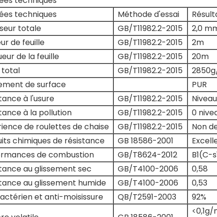
ées techniques
ées techniques
Méthode d'essai
Résult
seur totale
GB/T11982.2-2015
2,0 m
ur de feuille
GB/T11982.2-2015
2m
eur de la feuille
GB/T11982.2-2015
20m
 total
GB/T11982.2-2015
2850g
tement de surface
PUR
tance à l'usure
GB/T11982.2-2015
Niveau
tance à la pollution
GB/T11982.2-2015
0 nive
ience de roulettes de chaise
GB/T11982.2-2015
Non de
its chimiques de résistance
GB 18586-2001
Excell
ormances de combustion
GB/T8624-2012
B1(C-s
tance au glissement sec
GB/T4100-2006
0,58
tance au glissement humide
GB/T4100-2006
0,53
actérien et anti-moisissure
QB/T2591-2003
92%
<0,1g