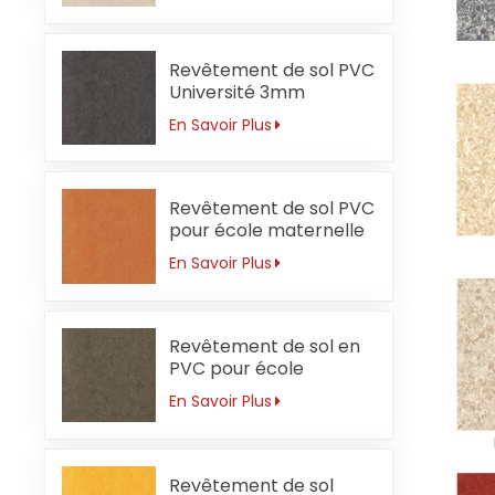
Revêtement de sol PVC
Université 3mm
Sécurité
En Savoir Plus
Revêtement de sol PVC
pour école maternelle
3 mm orange ignifuge
En Savoir Plus
Revêtement de sol en
PVC pour école
secondaire 3 mm
En Savoir Plus
résistant à l'usure
Revêtement de sol