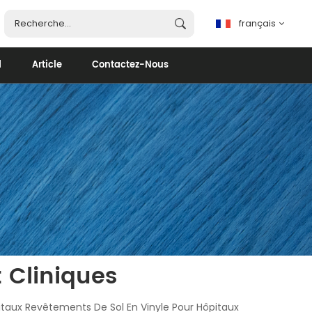
français
d
Article
Contactez-Nous
français
English
español
português
العربية
 Cliniques
taux Revêtements De Sol En Vinyle Pour Hôpitaux