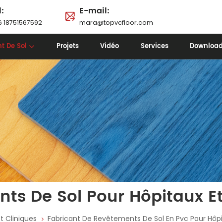
l:
E-mail:
 18751567592
mara@topvcfloor.com
t De Sol
Projets
Vidéo
Services
Downloa
ts De Sol Pour Hôpitaux Et
t Cliniques
Fabricant De Revêtements De Sol En Pvc Pour Hôpi