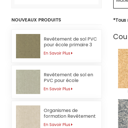
Matiè
NOUVEAUX PRODUITS
*Tous 
Coul
Revêtement de sol PVC
pour école primaire 3
mm sans
En Savoir Plus
formaldéhyde
Revêtement de sol en
PVC pour école
primaire 3 mm
En Savoir Plus
Résistant aux acides et
aux alcalis
Organismes de
formation Revêtement
de sol PVC 3mm
En Savoir Plus
Antibactérien