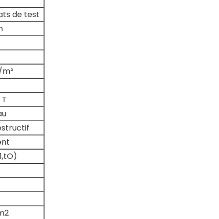
ats de test
m
/m²
 T
au
structif
ent
1,tO)
/m2