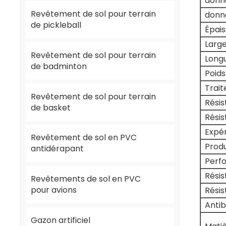
donn
Revêtement de sol pour terrain
donn
de pickleball
Épais
Large
Revêtement de sol pour terrain
Longu
de badminton
Poids
Trai
Revêtement de sol pour terrain
Résis
de basket
Résis
Expér
Revêtement de sol en PVC
Produ
antidérapant
Perf
Résis
Revêtements de sol en PVC
pour avions
Résis
Antib
Gazon artificiel