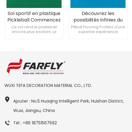
Sol sportif en plastique
Découvrez les
Pickleball Commencez
possibilités infinies du
par choisir le
revêtement de sol
Ce sol rend le pickleball
Pitbull Flooring Profitez d'une
encore plus excitant. Le
superbe expérience
revêtement de sol
Pickleball
revêtement de sol Pickleball
sportive La clé pour
idéal
crée un terrain de jeu
améliorer les performances
professionnel Revêtement
sportives L'amour du
de sol en plastique de haute
Pickleball commence par le
qualité pour protéger vos
revêtement de sol que vous
genoux
choisissez.
WUXI TEFA DECORATION MATERIAL CO., LTD.
Ajouter : No.5 Huaqing Intelligent Park, Huishan District,
Wuxi, Jiangsu, China
Tél : +86 18751567592