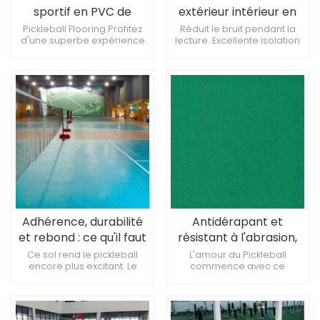
sportif en PVC de
extérieur intérieur en
haute qualité de 4,5
PVC PP
Pickleball Flooring Profitez
Réduit le bruit pendant la
d'une superbe expérience
lecture. Excellente isolation
mm Revêtement de sol
sportive La clé pour
thermique, économie
pour terrain de
améliorer les performances
d'énergie. Abordable et
Pickleball
sportives L'amour du
rapport qualité-prix élevé.
Pickleball commence par le
revêtement de sol que vous
choisissez.
Adhérence, durabilité
Antidérapant et
et rebond : ce qu'il faut
résistant à l'abrasion,
rechercher dans les
un incontournable pour
Ce sol rend le pickleball
L'amour du Pickleball
encore plus excitant. Le
commence avec ce
revêtements de sol des
les terrains de
revêtement de sol Pickleball
revêtement de sol Un bon
terrains de pickleball
cornichon
crée un terrain de jeu
sol rend le Pickleball plus
professionnels
professionnel Revêtement
agréable. Matériaux de
de sol en plastique de haute
haute qualité, vous offrant la