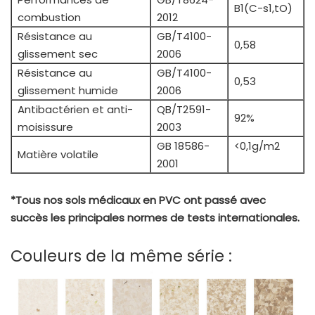
B1(C-s1,tO)
combustion
2012
Résistance au
GB/T4100-
0,58
glissement sec
2006
Résistance au
GB/T4100-
0,53
glissement humide
2006
Antibactérien et anti-
QB/T2591-
92%
moisissure
2003
GB 18586-
<0,1g/m2
Matière volatile
2001
*Tous nos sols médicaux en PVC ont passé avec
succès les principales normes de tests internationales.
Couleurs de la même série :