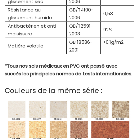
glissement sec
2006
Résistance au
GB/T4100-
0,53
glissement humide
2006
Antibactérien et anti-
QB/T2591-
92%
moisissure
2003
GB 18586-
<0,1g/m2
Matière volatile
2001
*Tous nos sols médicaux en PVC ont passé avec
succès les principales normes de tests internationales.
Couleurs de la même série :