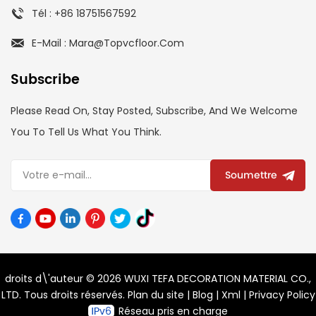
Tél : +86 18751567592
E-Mail : Mara@topvcfloor.com
Subscribe
Please Read On, Stay Posted, Subscribe, And We Welcome
You To Tell Us What You Think.
Soumettre
droits d\'auteur © 2026 WUXI TEFA DECORATION MATERIAL CO.,
LTD. Tous droits réservés.
Plan du site
|
Blog
|
Xml
|
Privacy Policy
Réseau pris en charge