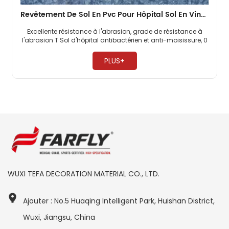
Revêtement De Sol En Pvc Pour Hôpital Sol En Vinyle Homogène De 2 Mm
Excellente résistance à l'abrasion, grade de résistance à
l'abrasion T Sol d'hôpital antibactérien et anti-moisissure, 0
formaldéhyde Entretien facile, pas besoin de cirer ​
PLUS+
WUXI TEFA DECORATION MATERIAL CO., LTD.
Ajouter : No.5 Huaqing Intelligent Park, Huishan District,
Wuxi, Jiangsu, China