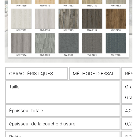
CARACTÉRISTIQUES
MÉTHODE D'ESSAI
RÉSU
Taille
Grain
Grain
Épaisseur totale
4,0 m
épaisseur de la couche d'usure
0,2 
Poids
8,2 k