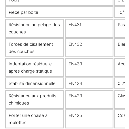
Pièce par boîte
10/12
Résistance au pelage des
EN431
Pass
couches
Forces de cisaillement
EN432
Bien
des couches
Indentation résiduelle
EN433
Acco
après charge statique
Stabilité dimensionnelle
EN434
0,2%
Résistance aux produits
EN423
Class
chimiques
Porter une chaise à
EN425
Cost
roulettes