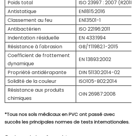
Poids total
ISO 23997 : 2007 (R2018)
Antistatique
EN1815:2016
Classement au feu
EN13501-1
Antibactérien
ISO 22196:2011
Indentation résiduelle
EN 433:1994
Résistance à l'abrasion
GB/T11982.1-2015
Coefficient de frottement
EN 13893:2002
dynamique
Propriété antidérapante
DIN 51130:2014-02
Solidité de la couleur
ISO105-B02:2014
Résistance aux produits
OIN 26987:2008
chimiques
*Tous nos sols médicaux en PVC ont passé avec
succès les principales normes de tests internationales.