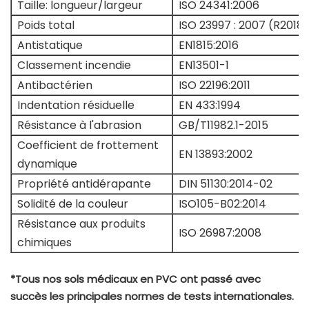
Taille: longueur/largeur
ISO 24341:2006
Poids total
ISO 23997 : 2007 (R2018)
Antistatique
EN1815:2016
Classement incendie
EN13501-1
Antibactérien
ISO 22196:2011
Indentation résiduelle
EN 433:1994
Résistance à l'abrasion
GB/T11982.1-2015
Coefficient de frottement
EN 13893:2002
dynamique
Propriété antidérapante
DIN 51130:2014-02
Solidité de la couleur
ISO105-B02:2014
Résistance aux produits
ISO 26987:2008
chimiques
*Tous nos sols médicaux en PVC ont passé avec
succès les principales normes de tests internationales.