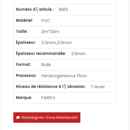
9815
Numéro d\'article.:
PVC
Matériel:
2m*20m
Taille:
2.0mm,3.0mm
Épaisseur:
2.0mm
Épaisseur recommandée:
Rolls
Format:
Heterogeneous Floor
Processus:
T level
Niveau de résistance à l\'abrasion:
FARFLY
Marque:
Renseignez-Vous Maintenant