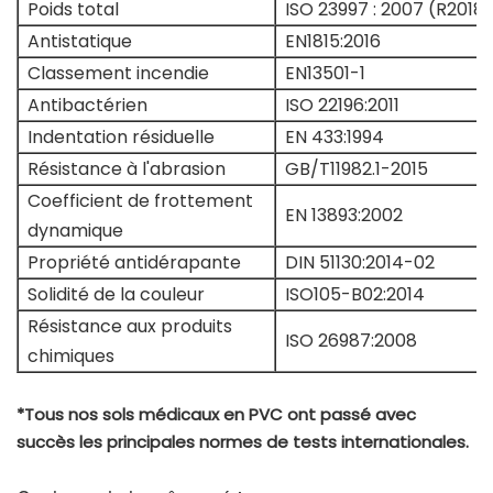
Poids total
ISO 23997 : 2007 (R2018)
Antistatique
EN1815:2016
Classement incendie
EN13501-1
Antibactérien
ISO 22196:2011
Indentation résiduelle
EN 433:1994
Résistance à l'abrasion
GB/T11982.1-2015
Coefficient de frottement
EN 13893:2002
dynamique
Propriété antidérapante
DIN 51130:2014-02
Solidité de la couleur
ISO105-B02:2014
Résistance aux produits
ISO 26987:2008
chimiques
*Tous nos sols médicaux en PVC ont passé avec
succès les principales normes de tests internationales.