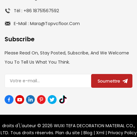
Tél : +86 18751567592
E-Mail : Mara@topvcfloor.com
Subscribe
Please Read On, Stay Posted, Subscribe, And We Welcome
You To Tell Us What You Think.
Soumettre
droits d\'auteur © 2026 WUXI TEFA DECORATION MATERIAL CO.,
LTD. Tous droits réservés.
Plan du site
|
Blog
|
Xml
|
Privacy Policy