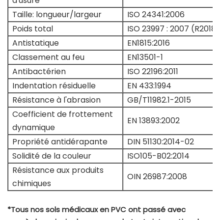
d'usure
Taille: longueur/largeur
ISO 24341:2006
Poids total
ISO 23997 : 2007 (R2018)
Antistatique
EN1815:2016
Classement au feu
EN13501-1
Antibactérien
ISO 22196:2011
Indentation résiduelle
EN 433:1994
Résistance à l'abrasion
GB/T11982.1-2015
Coefficient de frottement
EN 13893:2002
dynamique
Propriété antidérapante
DIN 51130:2014-02
Solidité de la couleur
ISO105-B02:2014
Résistance aux produits
OIN 26987:2008
chimiques
*Tous nos sols médicaux en PVC ont passé avec