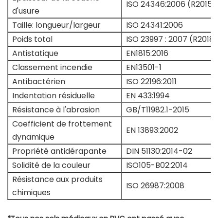
ISO 24346:2006 (R2015)
d'usure
Taille: longueur/largeur
ISO 24341:2006
Poids total
ISO 23997 : 2007 (R2018)
Antistatique
EN1815:2016
Classement incendie
EN13501-1
Antibactérien
ISO 22196:2011
Indentation résiduelle
EN 433:1994
Résistance à l'abrasion
GB/T11982.1-2015
Coefficient de frottement
EN 13893:2002
dynamique
Propriété antidérapante
DIN 51130:2014-02
Solidité de la couleur
ISO105-B02:2014
Résistance aux produits
ISO 26987:2008
chimiques