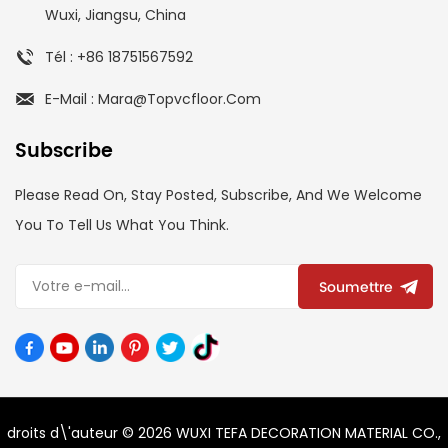
Wuxi, Jiangsu, China
Tél : +86 18751567592
E-Mail : Mara@topvcfloor.com
Subscribe
Please Read On, Stay Posted, Subscribe, And We Welcome
You To Tell Us What You Think.
Soumettre
droits d\'auteur © 2026 WUXI TEFA DECORATION MATERIAL CO.,