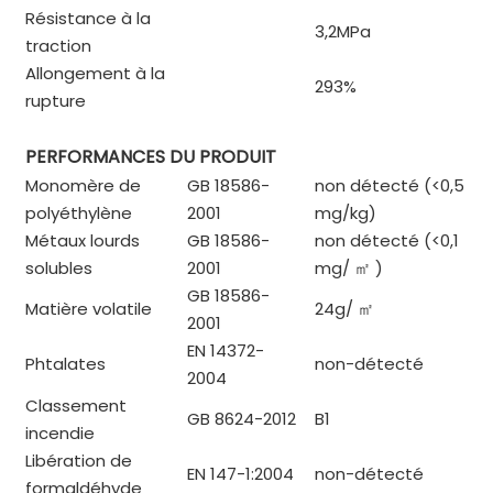
Résistance à la
3,2MPa
traction
Allongement à la
293%
rupture
PERFORMANCES DU PRODUIT
Monomère de
GB 18586-
non détecté (<0,5
polyéthylène
2001
mg/kg)
Métaux lourds
GB 18586-
non détecté (<0,1
solubles
2001
mg/
㎡
)
GB 18586-
Matière volatile
24g/
㎡
2001
EN 14372-
Phtalates
non-détecté
2004
Classement
GB 8624-2012
B1
incendie
Libération de
EN 147-1:2004
non-détecté
formaldéhyde