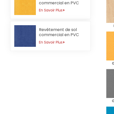
commercial en PVC
pour jardin d'enfants 3
En Savoir Plus
mm imperméable
Revêtement de sol
commercial en PVC
pour école primaire 3
En Savoir Plus
mm antidérapant