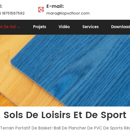
l:
E-mail:
 18751567592
mara@topvcfloor.com
t De Sol
Projets
Vidéo
Services
Downloa
Sols De Loisirs Et De Sport
Terrain Portatif De Basket-Ball De Plancher De PVC De Sports R