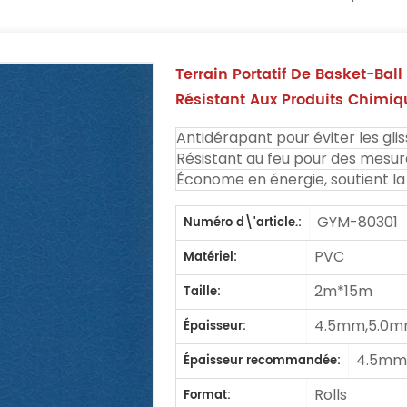
Terrain Portatif De Basket-Bal
Résistant Aux Produits Chimi
Antidérapant pour éviter les gli
Résistant au feu pour des mesu
Économe en énergie, soutient la 
GYM-80301
Numéro d\'article.:
PVC
Matériel:
2m*15m
Taille:
4.5mm,5.0m
Épaisseur:
4.5mm
Épaisseur recommandée:
Rolls
Format: