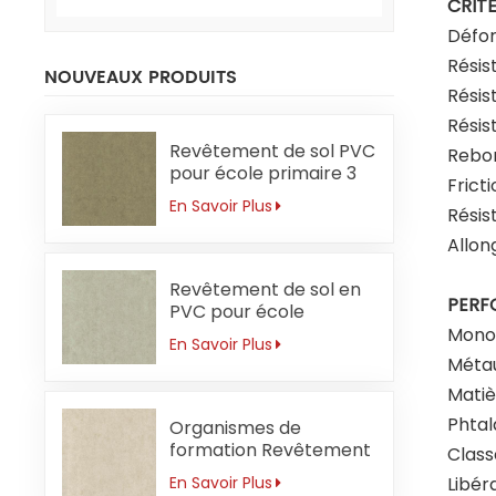
CRITÈ
Défor
Résis
NOUVEAUX PRODUITS
Résis
Résis
Revêtement de sol PVC
Rebon
pour école primaire 3
Frict
mm sans
En Savoir Plus
Résis
formaldéhyde
Allon
Revêtement de sol en
PERF
PVC pour école
primaire 3 mm
Mono
En Savoir Plus
Résistant aux acides et
Métau
aux alcalis
Matiè
Phtal
Organismes de
formation Revêtement
Class
de sol PVC 3mm
Libér
En Savoir Plus
Antibactérien