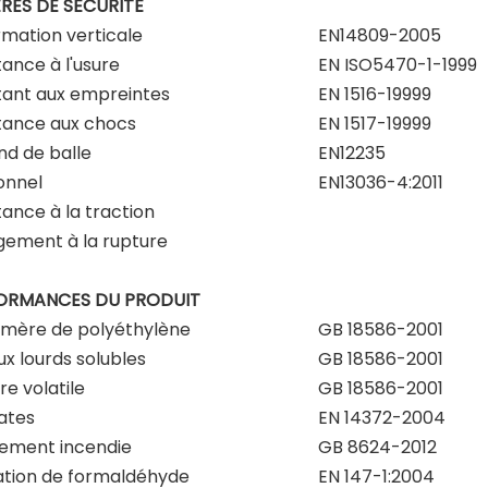
RES DE SÉCURITÉ
mation verticale
EN14809-2005
tance à l'usure
EN ISO5470-1-1999
tant aux empreintes
EN 1516-19999
tance aux chocs
EN 1517-19999
d de balle
EN12235
ionnel
EN13036-4:2011
tance à la traction
gement à la rupture
ORMANCES DU PRODUIT
mère de polyéthylène
GB 18586-2001
x lourds solubles
GB 18586-2001
re volatile
GB 18586-2001
ates
EN 14372-2004
ement incendie
GB 8624-2012
ation de formaldéhyde
EN 147-1:2004