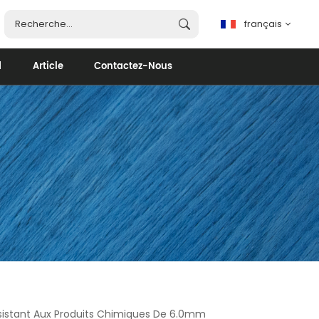
français
d
Article
Contactez-Nous
français
English
español
português
العربية
ésistant Aux Produits Chimiques De 6.0mm