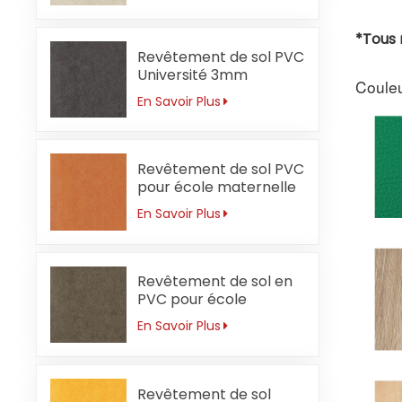
*Tous 
Revêtement de sol PVC
Université 3mm
Couleu
Sécurité
En Savoir Plus
Revêtement de sol PVC
pour école maternelle
3 mm orange ignifuge
En Savoir Plus
Revêtement de sol en
PVC pour école
secondaire 3 mm
En Savoir Plus
résistant à l'usure
Revêtement de sol