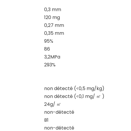
0,3 mm
120 mg
0,27 mm
0,35 mm
95%
86
3,2MPa
293%
non détecté (<0,5 mg/kg)
non détecté (<0,1 mg/
㎡
)
24g/
㎡
non-détecté
B1
non-détecté