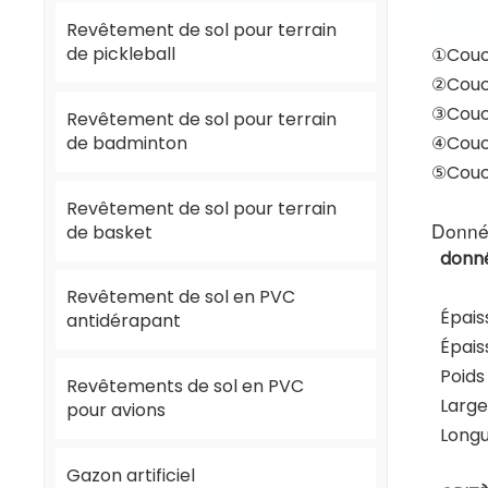
Revêtement de sol pour terrain
de pickleball
①Couc
②Couc
③Couch
Revêtement de sol pour terrain
de badminton
④Couc
⑤Couc
Revêtement de sol pour terrain
Donnée
de basket
donné
Revêtement de sol en PVC
Épais
antidérapant
Épais
Poids
Revêtements de sol en PVC
Large
pour avions
Longu
Gazon artificiel