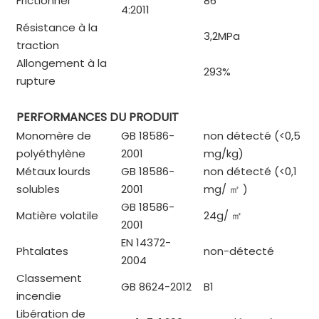
Frictionnel
86
4:2011
Résistance à la
3,2MPa
traction
Allongement à la
293%
rupture
PERFORMANCES DU PRODUIT
Monomère de
GB 18586-
non détecté (<0,5
polyéthylène
2001
mg/kg)
Métaux lourds
GB 18586-
non détecté (<0,1
solubles
2001
mg/
㎡
)
GB 18586-
Matière volatile
24g/
㎡
2001
EN 14372-
Phtalates
non-détecté
2004
Classement
GB 8624-2012
B1
incendie
Libération de