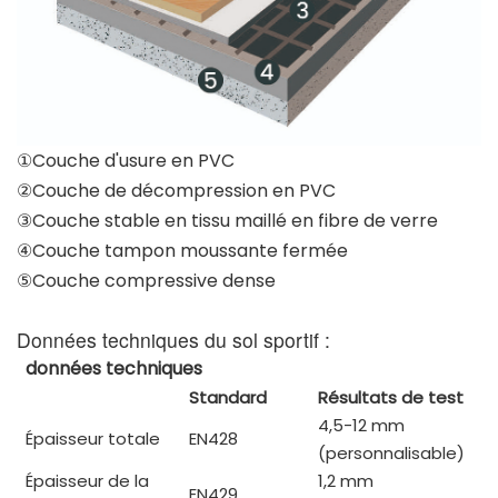
①Couche d'usure en PVC
②Couche de décompression en PVC
③Couche stable en tissu maillé en fibre de verre
④Couche tampon moussante fermée
⑤Couche compressive dense
Données techniques du sol sportif :
données techniques
Standard
Résultats de test
4,5-12 mm
Épaisseur totale
EN428
(personnalisable)
Épaisseur de la
1,2 mm
EN429