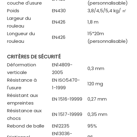
couche d'usure
(personnalisable)
Poids
EN430
3,8/4,5/5,4 kg/
㎡
Largeur du
EN426
1,8 m
rouleau
Longueur du
15*20m
EN426
rouleau
(personnalisable)
CRITÈRES DE SÉCURITÉ
Déformation
EN14809-
0,3 mm
verticale
2005
Résistance à
EN ISO5470-
120 mg
l'usure
1-1999
Résistant aux
EN 1516-19999
0,27 mm
empreintes
Résistance aux
EN 1517-19999
0,35 mm
chocs
Rebond de balle
EN12235
95%
EN13036-