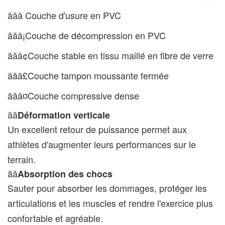
ãã
â Couche d'usure en PVC
ãã
â¡Couche de décompression en PVC
ãã
â¢Couche stable en tissu maillé en fibre de verre
ãã
â£Couche tampon moussante fermée
ãã
â¤Couche compressive dense
ãã
Déformation verticale
Un excellent retour de puissance permet aux
athlètes d'augmenter leurs performances sur le
terrain.
ãã
Absorption des chocs
Sauter pour absorber les dommages, protéger les
articulations et les muscles et rendre l'exercice plus
confortable et agréable.