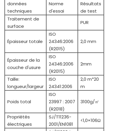
données
Norme
Résultats
techniques
d'essai
de test
Traitement de
PUR
surface
ISO
Épaisseur totale
24346:2006
2,0 mm
(R2015)
ISO
Épaisseur de la
24346:2006
2mm
couche d'usure
(R2015)
Taille:
ISO
2,0 m*20
longueur/largeur
24341:2006
m
ISO
Poids total
23997 : 2007
3100g/㎡
(R2018)
Propriétés
SJ/T11236-
<1,0×106Ω
électriques
2001/EN1081