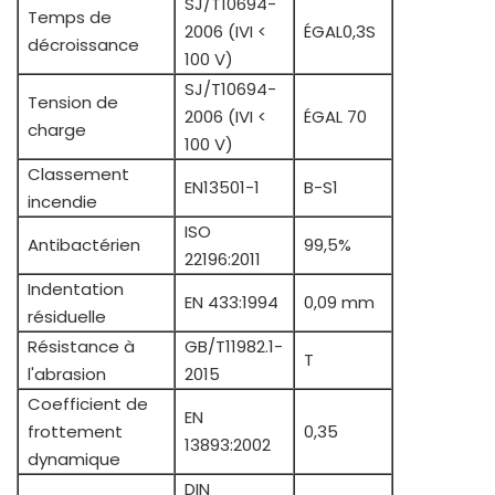
SJ/T10694-
Temps de
2006 (IVI <
ÉGAL0,3S
décroissance
100 V)
SJ/T10694-
Tension de
2006 (IVI <
ÉGAL 70
charge
100 V)
Classement
EN13501-1
B-S1
incendie
ISO
Antibactérien
99,5%
22196:2011
Indentation
EN 433:1994
0,09 mm
résiduelle
Résistance à
GB/T11982.1-
T
l'abrasion
2015
Coefficient de
EN
frottement
0,35
13893:2002
dynamique
DIN