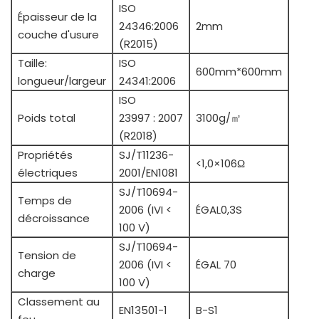
ISO
Épaisseur de la
24346:2006
2mm
couche d'usure
(R2015)
Taille:
ISO
600mm*600mm
longueur/largeur
24341:2006
ISO
Poids total
23997 : 2007
3100g/㎡
(R2018)
Propriétés
SJ/T11236-
<1,0×106Ω
électriques
2001/EN1081
SJ/T10694-
Temps de
2006 (IVI <
ÉGAL0,3S
décroissance
100 V)
SJ/T10694-
Tension de
2006 (IVI <
ÉGAL 70
charge
100 V)
Classement au
EN13501-1
B-S1