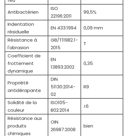
feu
ISO
Antibactérien
99,5%
22196:2011
Indentation
EN 433:1994
0,09 mm
résiduelle
Résistance à
GB/T11982.1-
T
l'abrasion
2015
Coefficient de
EN
frottement
0,35
13893:2002
dynamique
DIN
Propriété
51130:2014-
R9
antidérapante
02
Solidité de la
ISO105-
≥6
couleur
B02:2014
Résistance aux
OIN
produits
bien
26987:2008
chimiques