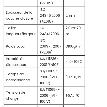
(R2015)
ISO
Épaisseur de la
24346:2006
2mm
couche d'usure
(R2015)
Taille:
ISO
2,0 m*20
longueur/largeur
24341:2006
m
ISO
Poids total
23997 : 2007
3100g/㎡
(R2018)
Propriétés
SJ/T11236-
<1,0×106Ω
électriques
2001/EN1081
SJ/T10694-
Temps de
2006 (IVI <
ÉGAL0,3S
décroissance
100 V)
SJ/T10694-
Tension de
2006 (IVI <
ÉGAL 70
charge
100 V)