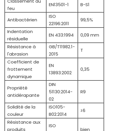
Classement au
EN13501-1
B-S1
feu
ISO
Antibactérien
99,5%
22196:2011
Indentation
EN 433:1994
0,09 mm
résiduelle
Résistance à
GB/T11982.1-
T
l'abrasion
2015
Coefficient de
EN
frottement
0,35
13893:2002
dynamique
DIN
Propriété
51130:2014-
R9
antidérapante
02
Solidité de la
ISO105-
≥6
couleur
B02:2014
Résistance aux
ISO
produits
bien