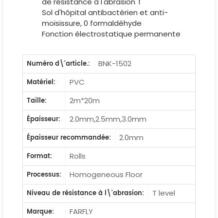
de résistance à l'abrasion T
Sol d'hôpital antibactérien et anti-
moisissure, 0 formaldéhyde
Fonction électrostatique permanente
BNK-1502
Numéro d\'article.:
PVC
Matériel:
2m*20m
Taille:
2.0mm,2.5mm,3.0mm
Épaisseur:
2.0mm
Épaisseur recommandée:
Rolls
Format:
Homogeneous Floor
Processus:
T level
Niveau de résistance à l\'abrasion:
FARFLY
Marque: