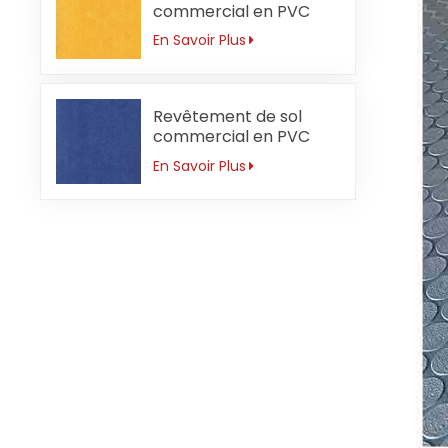
commercial en PVC
pour jardin d'enfants 3
En Savoir Plus
mm imperméable
Revêtement de sol
commercial en PVC
pour école primaire 3
En Savoir Plus
mm antidérapant