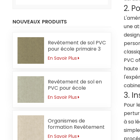
2. P
L'amén
NOUVEAUX PRODUITS
une at
design
Revêtement de sol PVC
person
pour école primaire 3
classi
mm sans
En Savoir Plus
PVC of
formaldéhyde
haute 
l'expé
Revêtement de sol en
cabine
PVC pour école
3. I
primaire 3 mm
En Savoir Plus
Résistant aux acides et
Pour l
aux alcalis
pertur
Organismes de
à sa l
formation Revêtement
simple
de sol PVC 3mm
En Savoir Plus
procéd
Antibactérien