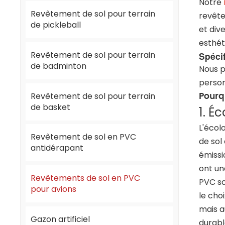
Notre
Revêtement de sol pour terrain
revête
de pickleball
et div
esthét
Revêtement de sol pour terrain
Spécif
de badminton
Nous p
person
Pourq
Revêtement de sol pour terrain
de basket
1. É
L'écol
Revêtement de sol en PVC
de sol
antidérapant
émissi
ont un
Revêtements de sol en PVC
PVC so
pour avions
le cho
mais a
Gazon artificiel
durabl