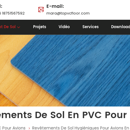
l:
E-mail:
 18751567592
mara@topvcfloor.com
t De Sol
Projets
Vidéo
Services
Downloa
ments De Sol En PVC Pour
 Pour Avions
Revêtements De Sol Hygiéniques Pour Avions En