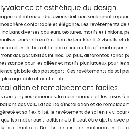
olyvalence et esthétique du design
agement intérieur des avions doit non seulement répondr
mosphère confortable et élégante. Les revêtements de so
, incluant diverses couleurs, textures, motifs et finition
naliser leurs sols en fonction de leur identité visuelle et 
ques imitant le bois et la pierre aux motifs géométriques
frent des possibilités infinies. De plus, différentes zones
résistance pour les allées et motifs plus luxueux pour les
rience globale des passagers. Ces revêtements de sol p
 plus agréable et confortable.
nstallation et remplacement faciles
es compagnies aériennes, la maintenance et les mises à ni
bations des vols. La facilité d'installation et de remplac
égèreté et sa flexibilité, le revêtement de sol en PVC pour
 que les matériaux traditionnels. Il peut être ajusté avec 
ures complexes. De plus, en cas de remplacement locali