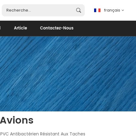
français
d
Article
Contactez-Nous
français
English
español
português
العربية
 Avions
 PVC Antibactérien Résistant Aux Taches