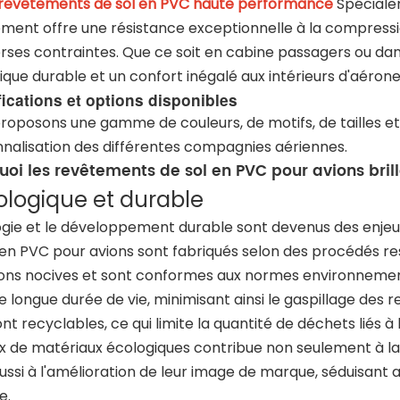
revêtements de sol en PVC haute performance
Spéciale
ment offre une résistance exceptionnelle à la compression 
erses contraintes. Que ce soit en cabine passagers ou dans
ique durable et un confort inégalé aux intérieurs d'aérone
ications et options disponibles
roposons une gamme de couleurs, de motifs, de tailles e
nalisation des différentes compagnies aériennes.
uoi les revêtements de sol en PVC pour avions bril
cologique et durable
ogie et le développement durable sont devenus des enjeu
 en PVC pour avions sont fabriqués selon des procédés re
ons nocives et sont conformes aux normes environnementa
e longue durée de vie, minimisant ainsi le gaspillage des
nt recyclables, ce qui limite la quantité de déchets liés
ix de matériaux écologiques contribue non seulement à la
ussi à l'amélioration de leur image de marque, séduisant
e.