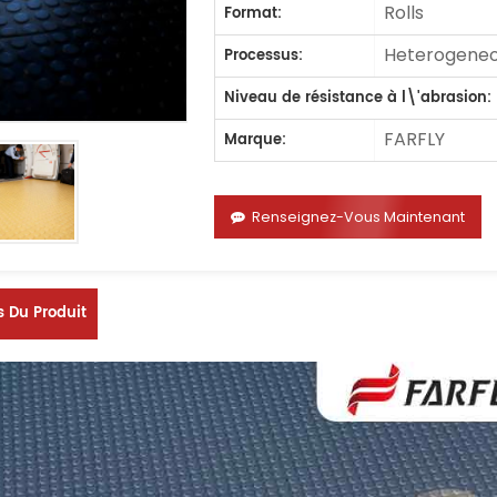
Rolls
Format:
Heterogeneo
Processus:
Niveau de résistance à l\'abrasion:
FARFLY
Marque:
Renseignez-Vous Maintenant
s Du Produit