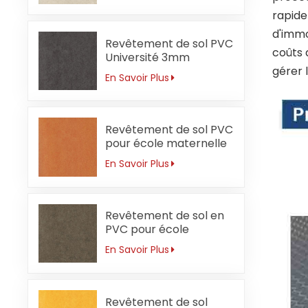
rapide
d'immo
Revêtement de sol PVC
coûts 
Université 3mm
Sécurité
gérer 
En Savoir Plus
Revêtement de sol PVC
pour école maternelle
3 mm orange ignifuge
En Savoir Plus
Revêtement de sol en
PVC pour école
secondaire 3 mm
En Savoir Plus
résistant à l'usure
Revêtement de sol