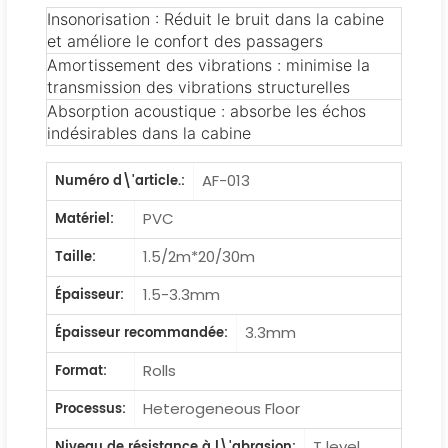
Insonorisation : Réduit le bruit dans la cabine
et améliore le confort des passagers
Amortissement des vibrations : minimise la
transmission des vibrations structurelles
Absorption acoustique : absorbe les échos
indésirables dans la cabine
AF-013
Numéro d\'article.:
PVC
Matériel:
1.5/2m*20/30m
Taille:
1.5-3.3mm
Épaisseur:
3.3mm
Épaisseur recommandée:
Rolls
Format:
Heterogeneous Floor
Processus:
T level
Niveau de résistance à l\'abrasion: